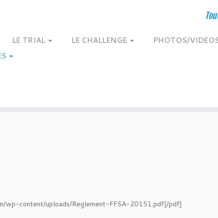
Tou
LE TRIAL
LE CHALLENGE
PHOTOS/VIDEO
ES
.com/wp-content/uploads/Reglement-FFSA-20151.pdf[/pdf]