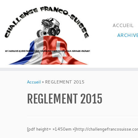
ACCUEIL
ARCHIV
Passer
au
Accueil
»
REGLEMENT 2015
contenu
REGLEMENT 2015
[pdf height= »1450em »]http://challengefrancosuisse