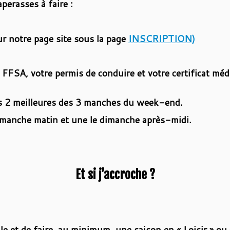
perasses à faire :
sur notre page site sous la page
INSCRIPTION)
FSA, votre permis de conduire et votre certificat médi
les 2 meilleures des 3 manches du week-end.
imanche matin et une le dimanche après-midi.
Et si j’accroche ?
 et de faire, au minimum, une saison en « Loisir » ou « 