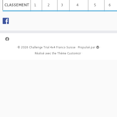
CLASSEMENT
1
2
3
4
5
6
·
© 2026
Challenge Trial 4x4 Franco Suisse
·
Propulsé par
·
Réalisé avec the
Thème Customizr
·