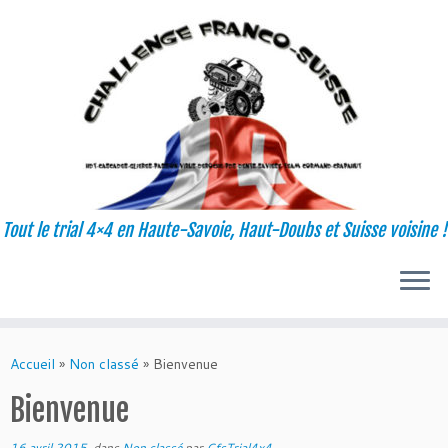
Tout le trial 4×4 en Haute-Savoie, Haut-Doubs et Suisse voisine !
Passer
au
Accueil
»
Non classé
»
Bienvenue
contenu
Bienvenue
16 avril 2015
dans
Non classé
par
CfsTrial4x4